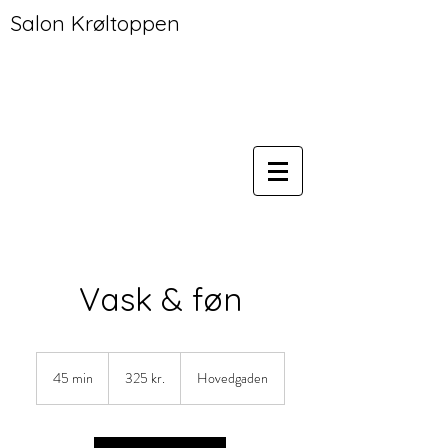
Salon Krøltoppen
Vask & føn
325
danske
45 min
4
325 kr.
Hovedgaden
kroner
5
m
i