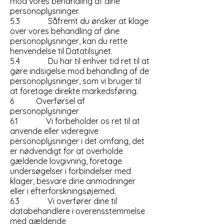
mod vores behandling af dine
personoplysninger.
5.3 Såfremt du ønsker at klage
over vores behandling af dine
personoplysninger, kan du rette
henvendelse til Datatilsynet.
5.4 Du har til enhver tid ret til at
gøre indsigelse mod behandling af de
personoplysninger, som vi bruger til
at foretage direkte markedsføring.
6 Overførsel af
personoplysninger
6.1 Vi forbeholder os ret til at
anvende eller videregive
personoplysninger i det omfang, det
er nødvendigt for at overholde
gældende lovgivning, foretage
undersøgelser i forbindelser med
klager, besvare dine anmodninger
eller i efterforskningsøjemed.
6.3 Vi overfører dine til
databehandlere i overensstemmelse
med gældende