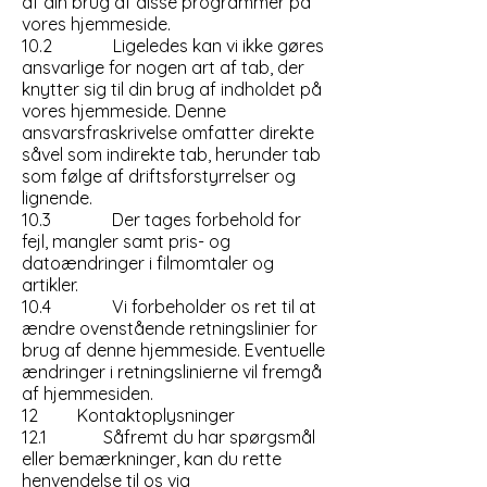
af din brug af disse programmer på
vores hjemmeside.
10.2 Ligeledes kan vi ikke gøres
ansvarlige for nogen art af tab, der
knytter sig til din brug af indholdet på
vores hjemmeside. Denne
ansvarsfraskrivelse omfatter direkte
såvel som indirekte tab, herunder tab
som følge af driftsforstyrrelser og
lignende.
10.3 Der tages forbehold for
fejl, mangler samt pris- og
datoændringer i filmomtaler og
artikler.
10.4 Vi forbeholder os ret til at
ændre ovenstående retningslinier for
brug af denne hjemmeside. Eventuelle
ændringer i retningslinierne vil fremgå
af hjemmesiden.
12 Kontaktoplysninger
12.1 Såfremt du har spørgsmål
eller bemærkninger, kan du rette
henvendelse til os via