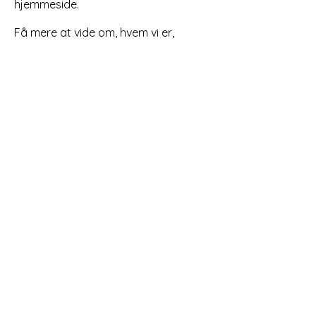
hjemmeside.
Få mere at vide om, hvem vi er,
hvordan du kan kontakte os, og
hvordan vi behandler persondata i
vores Privatlivspolitik.
Dit samtykke gælder for følgende
domæner: kroeltoppen.com
Cookiedeklarationen er sidst
opdateret d.
06-12-2019
af
Cookiebot
:
Nødvendig (11)
Nødvendige cookies hjælper med at
gøre en hjemmeside brugbar ved at
aktivere grundlæggende funktioner
såsom side-navigation og adgang til
sikre områder af hjemmesiden.
Hjemmesiden kan ikke fungere
ordentligt uden disse cookies.
Navn
Udbyder
Formål
Udløb