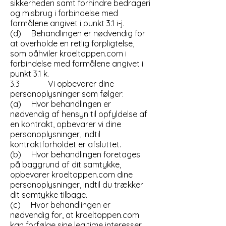
sikkerheden samt forhindre bedrageri
og misbrug i forbindelse med
formålene angivet i punkt 3.1 i-j.
(d) Behandlingen er nødvendig for
at overholde en retlig forpligtelse,
som påhviler kroeltoppen.com i
forbindelse med formålene angivet i
punkt 3.1 k.
3.3 Vi opbevarer dine
personoplysninger som følger:
(a) Hvor behandlingen er
nødvendig af hensyn til opfyldelse af
en kontrakt, opbevarer vi dine
personoplysninger, indtil
kontraktforholdet er afsluttet.
(b) Hvor behandlingen foretages
på baggrund af dit samtykke,
opbevarer kroeltoppen.com dine
personoplysninger, indtil du trækker
dit samtykke tilbage.
(c) Hvor behandlingen er
nødvendig for, at kroeltoppen.com
kan forfølge sine legitime interesser,